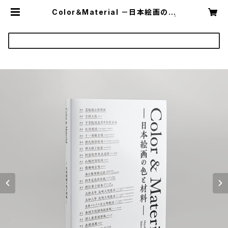
Color＆Material －日本絵画の色
と材料－ 編著：早川泰弘・城野誠治 |
Yasuhiro Hayakawa and Seiji
Shirono（145768） | LIVE ART B
OOKS 美術書、図録、写真集の印
刷・出版