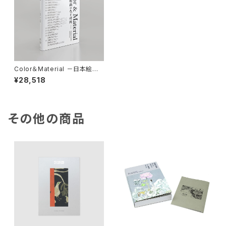
Color＆Material －日本絵画
の色と材料－ 編著：早川泰弘・
¥28,518
城野誠治 | Yasuhiro Hayaka
wa and Seiji Shirono（1457
68）
その他の商品