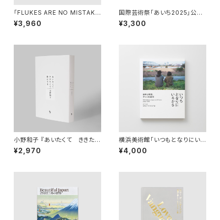
「FLUKES ARE NO MISTAKE
国際芸術祭「あいち2025」公式
–タラブックス,失敗と本づくりの
カタログ（194031101）
¥3,960
¥3,300
未来-」展図録 (T179400)
小野和子 『あいたくて ききたく
横浜美術館「いつもとなりにいる
て 旅にでる』 | Ono Kazuko
から 日本と韓国、アートの80
¥2,970
¥4,000
年」展覧会 公式図録(191729)