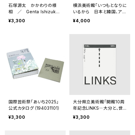
石塚源太 かかわりの様
横浜美術館「いつもとなりに
相 ／ Genta Ishizuka
いるから 日本と韓国、ア
Relative Dimension（194
ートの80年」展覧会 公式
¥3,300
¥4,000
769）
図録(191729)
国際芸術祭「あいち2025」
大分県立美術館「開館10周
公式カタログ（194031101）
年記念LINKS―大分と、世
界と」展覧会 公式図録(18
¥3,300
¥3,300
7220)