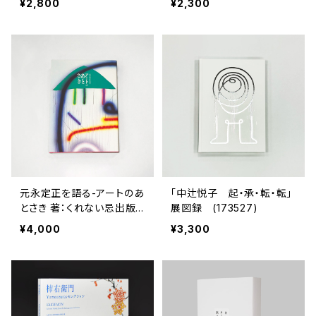
¥2,800
¥2,300
ース」展図録（T）
元永定正を語る-アートのあ
「中辻悦子 起・承・転・転」
とさき 著：くれない忌出版
展図録 (173527)
委員会/元永紅子 (17802
¥4,000
¥3,300
2)