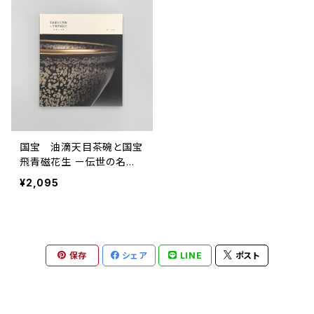
国宝 油滴天目茶碗と国宝
飛青磁花生 ー伝世の名品
ー | National Treasure Y
¥2,095
uteki Tenmoku (111997)
保存
シェア
LINE
ポスト