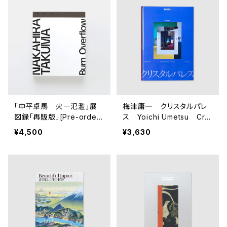
「中平卓馬 火―氾濫」展
梅津庸一 クリスタルパレ
図録「再販版」[Pre-orders
ス Yoichi Umetsu Cry
accepted] "Nakahira Ta
stal Palace(185365)
¥4,500
¥3,630
kuma : Burn - Overflow"
exhibition catalog "resa
le edition"