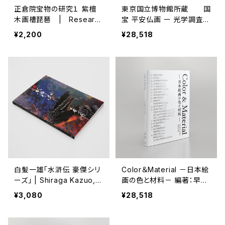
正倉院宝物の研究１ 紫檀
東京国立博物館所蔵 国
木画槽琵琶 | Researc
宝 平安仏画 ー 光学調査報
h on Shosoin Treasure
告書 ー Research
¥2,200
¥28,518
s（144761）
on National Treasure H
eian Buddhist Painting
(935671）
白髪一雄「水滸伝 豪傑シリ
Color＆Material －日本絵
ーズ」 | Shiraga Kazuo,
画の色と材料－ 編著：早川
The Water Margin Hero
泰弘・城野誠治 | Yasuhiro
¥3,080
¥28,518
Series
Hayakawa and Seiji Shir
ono（145768）