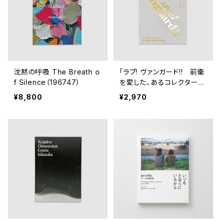
沈黙の呼吸 The Breath o
「ラブ! ヴァンガード!! 前衛
f Silence（196747）
を愛した、あるコレクターの
眼」展 公式図録(194170)
¥8,800
¥2,970